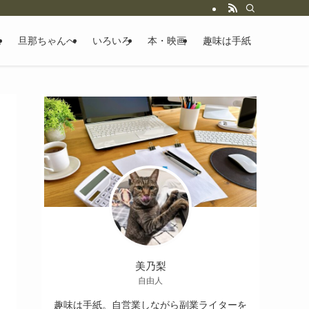
ム
旦那ちゃんへ
いろいろ
本・映画
趣味は手紙
美乃梨
自由人
趣味は手紙。自営業しながら副業ライターを