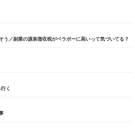
そう／副業の源泉徴収税がベラボーに高いって気づいてる？
へ行く
事